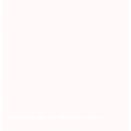
el bono en 200 €.
Y 888casino ofrece una promoción similar, pero con un
giro: el bono solo se aplica a las mesas de 5 € máximo,
limitando tu exposición y, curiosamente, tu posibilidad
de recuperarte. La mecánica es tan rígida que parece
que el casino haya contratado a un contable para
diseñar cada término.
Pero no todo es número. El “gift” de 20 € de Betsson
se siente como un caramelo en la boca: dulce, pero
inmediatamente seguido de una regla que prohíbe
cualquier retirada antes de 48 h, como si la generosidad
tuviera un retardo de entrega para que el jugador ya
esté cansado.
Estrategias que no valen ni un centavo
Algunos “expertos” recomiendan doblar la apuesta