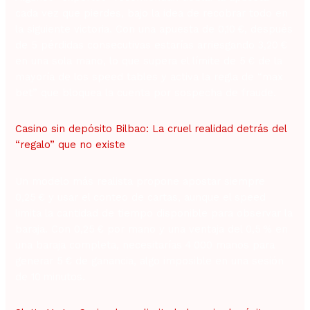
cada vez que pierdes, bajo la idea de recobrar todo en
la siguiente victoria. Con una apuesta de 0,10 €, después
de 5 pérdidas consecutivas estarías arriesgando 3,20 €
en una sola mano, lo que supera el límite de 5 € de la
mayoría de los speed tables y activa la regla de “max
bet” que bloquea la cuenta por sospecha de fraude.
Casino sin depósito Bilbao: La cruel realidad detrás del
“regalo” que no existe
Un modelo más realista propone apostar siempre
0,25 € y usar el conteo de cartas, aunque el speed
limita la cantidad de tiempo disponible para observar la
baraja. Con 0,25 € por mano y una ventaja del 0,5 % en
una baraja completa, necesitarías 4 000 manos para
generar 5 € de ganancia, algo imposible en una sesión
de 10 minutos.