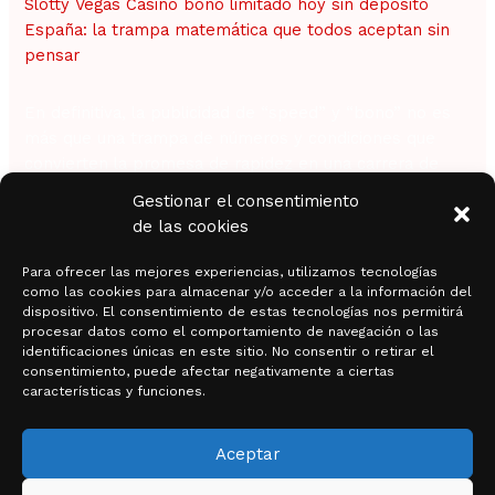
Slotty Vegas Casino bono limitado hoy sin depósito
España: la trampa matemática que todos aceptan sin
pensar
En definitiva, la publicidad de “speed” y “bono” no es
más que una trampa de números y condiciones que
convierten la promesa de rapidez en una carrera de
obstáculos.
Gestionar el consentimiento
de las cookies
Y para colmo, el menú de configuración de la pantalla
de inicio tiene una fuente tan diminuta que necesitas
Para ofrecer las mejores experiencias, utilizamos tecnologías
como las cookies para almacenar y/o acceder a la información del
una lupa de 5x para leer la cláusula del 1,5 % de
dispositivo. El consentimiento de estas tecnologías nos permitirá
comisión en cada ronda. Es ridículo.
procesar datos como el comportamiento de navegación o las
identificaciones únicas en este sitio. No consentir o retirar el
consentimiento, puede afectar negativamente a ciertas
características y funciones.
←
Entrada
Entrada
anterior
siguiente
→
Aceptar
Copyright © 2026 Gabriel Lass | Powered by
Tema Astra para