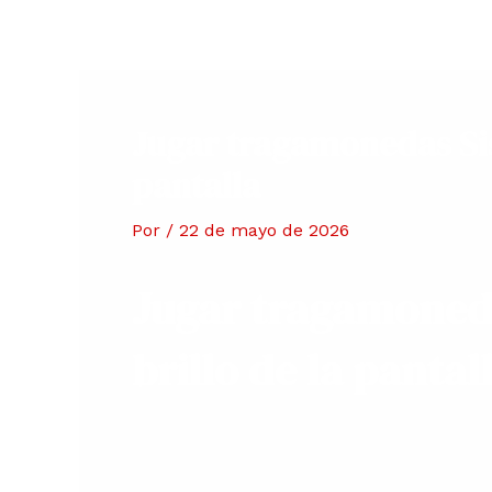
Jugar tragamonedas Siss
pantalla
Por
/
22 de mayo de 2026
Jugar tragamonedas
brillo de la pantal
Los foros dicen que Sissi es la nueva prom
ronda el 96,2 %.