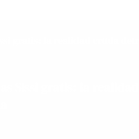
i gratis: la realidad cruda detrá
 Sissi gratis: la realidad
la
esa del casino online, pero la verdad se cuenta con 3 lín