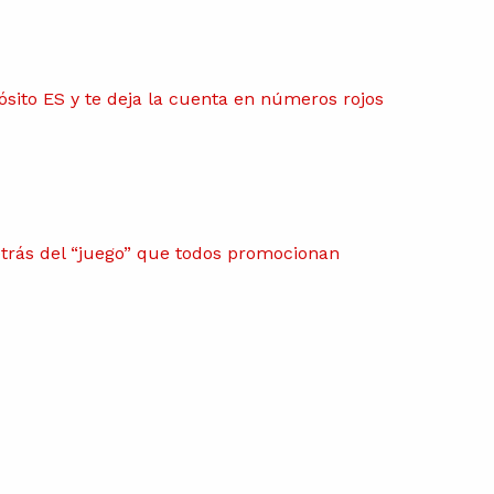
 plataforma detectó una “actividad sospechosa” tras usar 
sito ES y te deja la cuenta en números rojos
r promociones con un número de tiradas que parece ilimita
e pago necesaria para activar el multiplicador de 5 x.
etrás del “juego” que todos promocionan
que coloca un límite de apuesta de 0,20 € por giro en esas
la exposición del jugador en un 90 % y, por ende, el potenc
que completa un giro cada 2,3 segundos, con la lenta Gonz
e cumplimiento del requisito, pero también más “costo de