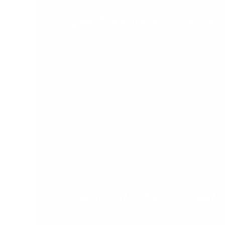
¿Qué hay detrás de la o
Cuando Kirolbet anuncia “tiradas gratis si
Starburst sin depositar ni una moneda, pe
de la máquina con RTP 96,1 % en lugar del 
Comparado con la oferta de 888casino, que 
más generosa; sin embargo, 30 % de los us
saldo en los primeros 12 giros.
And la industria no ha cambiado: la mayorí
convierte la supuesta gratitud en una car
Cómo calcular el verda