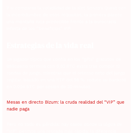
Y si comparas la volatilidad de la slot Gonzo’s Quest con
la incertidumbre de esos requisitos, la primera parece
una montaña rusa predecible frente a la burocracia
infinita de los “beneficios” VIP.
Estrategias de la vida real
Un jugador típico que confía en los “gifts” gratuitos de
888casino termina con 0,03 BTC extra tras cumplir 12
rondas de juego, mientras que el retorno neto del juego
regular, basado en una RTP del 96 %, reduce su bankroll
en 0,004 BTC por sesión de 30 minutos.
Mesas en directo Bizum: la cruda realidad del “VIP” que
nadie paga
Pero no todo es pérdida; hay casos donde la lógica de
“VIP” permite una retirada más rápida: la diferencia