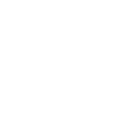
adas gratis consigue al instant
iere
5 tiradas gratis consigue
regalos” que nadie quiere
 son magia, son simplemente 125 oportunidades para girar
línea de pago aparezca. 3 minutos después, el saldo vuelv