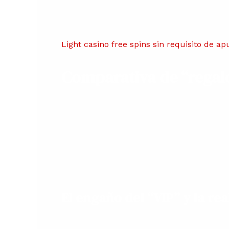
Pero la verdadera trampa está en la cláusu
que convierte 125 tiradas en una obligació
Light casino free spins sin requisito de a
Comparativa de “regal
Bet365: 100 tiradas gratis, pero con 
888casino: 150 tiradas, requisito 35x
Bwin: 80 tiradas, requisito 50x, restr
En números, la oferta de Machance parece 
supuesta ventaja en una ilusión estadístic
El engaño del “VIP” y la re
Cuando el casino menciona “VIP”, lo que r