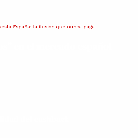
la del T&C que obliga a apostar 30 veces la bonificación. 1
n de gastar casi 400 €.
puesta España: la ilusión que nunca paga
os” en el mercado español
requisito de 40x la bonificación.
, límite de ganancia de 20 €.
icción a juegos de baja volatilidad.
más generosa, pero el requisito de 30x es un 25 % menor 
a.
alidad del cashback
ealmente entrega es un chaleco acolchado de papel higiéni