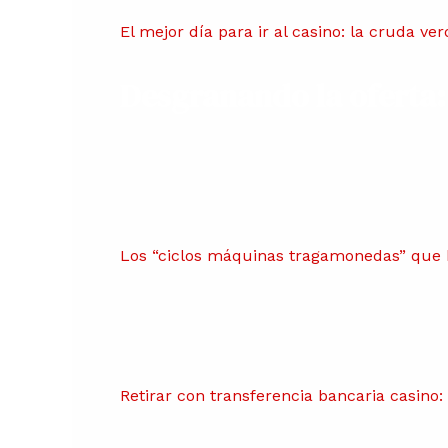
El mejor día para ir al casino: la cruda v
Desgranando la oferta: 
Supongamos que cada tirada gratuita de Ma
apuesta mínima de 0,20 € en Starburst, la
la misma expectativa.
Los “ciclos máquinas tragamonedas” que h
Y si el jugador decide usar la misma canti
giros, mientras que en la mayoría de casi
Retirar con transferencia bancaria casino