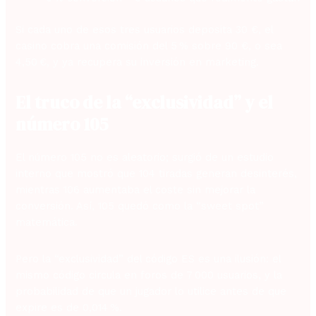
Si cada uno de esos tres usuarios deposita 30 €, el
casino cobra una comisión del 5 % sobre 90 €, o sea
4,50 €, y ya recupera su inversión en marketing.
El truco de la “exclusividad” y el
número 105
El número 105 no es aleatorio; surgió de un estudio
interno que mostró que 104 tiradas generan desinterés,
mientras 106 aumentaba el coste sin mejorar la
conversión. Así, 105 quedó como la “sweet spot”
matemática.
Pero la “exclusividad” del código ES es una ilusión: el
mismo código circula en foros de 7 000 usuarios, y la
probabilidad de que un jugador lo utilice antes de que
expire es de 0,014 %.