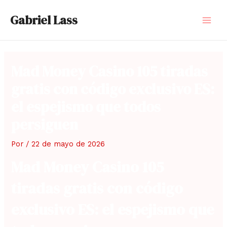
Gabriel Lass
Mad Money Casino 105 tiradas
gratis con código exclusivo ES:
el espejismo que todos
persiguen
Por
/
22 de mayo de 2026
Mad Money Casino 105
tiradas gratis con código
exclusivo ES: el espejismo que