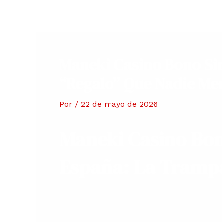
Maneki Casino Bono Sin
“Regalo” Que Nadie Me
Por
/
22 de mayo de 2026
Maneki Casino Bon
España: La Trampa
La primera vez que vi el anuncio de 50 € 
era sólo otro número brillante bajo una h
siendo la misma: el casino espera que gire