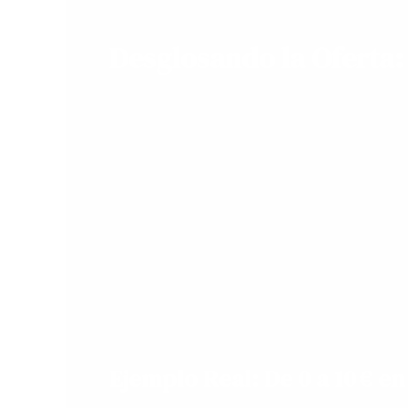
Desglosando la Oferta:
Si conviertes los 50 € en 5 000 créditos de
exige 500 giros para siquiera tocar el 0,
del bono es más lenta que el crecimiento 
And the wagering requirements typically d
0,10 €, una maratón que ni el corredor má
Pero no todos los casinos son iguales. Bet
mientras que 888casino retiene el 100 % 
sellos.
Ejemplo Real: De 0 a 10 € en