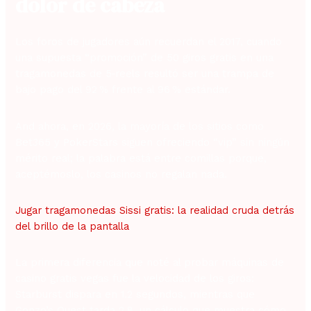
dolor de cabeza
Los foros de jugadores aún recuerdan el 2017, cuando
una supuesta “promoción” de 50 giros gratis en una
tragamonedas de 5‑reels resultó ser una trampa de
bajo pago del 92 % frente al 96 % estándar.
And ahora, en 2026, la mayoría de los sitios como
Bet365 y PokerStars siguen ofreciendo “vip” sin ningún
mérito real; la palabra está entre comillas porque,
aceptémoslo, los casinos no regalan nada.
Jugar tragamonedas Sissi gratis: la realidad cruda detrás
del brillo de la pantalla
La primera diferencia que noté al probar máquinas de
casino gratis vegas fue la velocidad de los giros:
Starburst dispara en 1.2 segundos, mientras que
Gonzo’s Quest tarda 2.8, un cálculo que muestra cómo