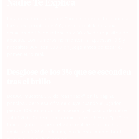
Nadie Te Explica
Los operadores lanzan el “bono sin depósito” como si
fuera una propina de 5 €, pero la realidad es una
ecuación de 1 % de retención y 30‑x % de requisitos de
apuesta. Los números no mienten; si apuestas 10 € y
necesitas 30×, son 300 € en juego antes de tocar el
primer euro real.
Desglose de los 3% que se esconden
tras el brillo
Bet365 muestra 3 % de “cashback” en la página
principal, pero esa cifra se diluye cuando el jugador
pierde 40 € en su primera sesión y el casino devuelve
solo 1,20 €. Codere, en cambio, ofrece 5 % de “gift” en
tiradas gratuitas, pero el valor real de esas tiradas
equivale a 0,25 € cada una, insuficiente para cubrir la
alta volatilidad de Starburst.