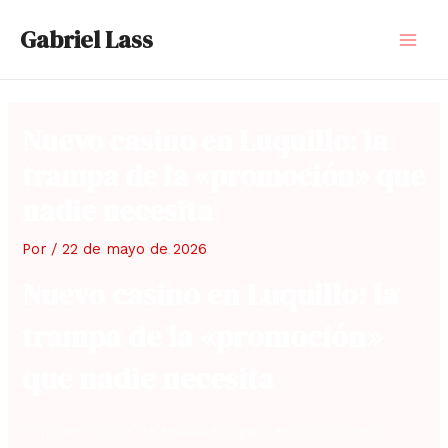
Gabriel Lass
Nuevo casino en Luquillo: la
trampa de la «promoción» que
nadie necesita
Por
/
22 de mayo de 2026
Nuevo casino en Luquillo: la
trampa de la «promoción»
que nadie necesita
El primer golpe de realidad llega al entrar al nuevo