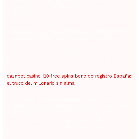
del volumen de apuestas, lo que obliga a una
facturación de al menos 5 000 € para obtener el
máximo retorno.
Comparado con la oferta de Bet365, donde el cashback
es del 10 % sin límite mensual, la diferencia es tan
marcada como la diferencia entre una pelota de billar
de 0,2 kg y una de 0,1 kg: la primera parece más
sustancial, pero ambas siguen siendo bolas de plomo.
daznbet casino 120 free spins bono de registro España:
el truco del millonario sin alma
And la mayoría de los jugadores no notan que la
“tarjeta de fidelidad” del casino tiene una caducidad de
180 días, mientras que la tasa de rotación de los
clientes en la zona de Luquillo supera el 45 % cada
trimestre, haciendo que la tarjeta rara vez se use hasta
su expiración.