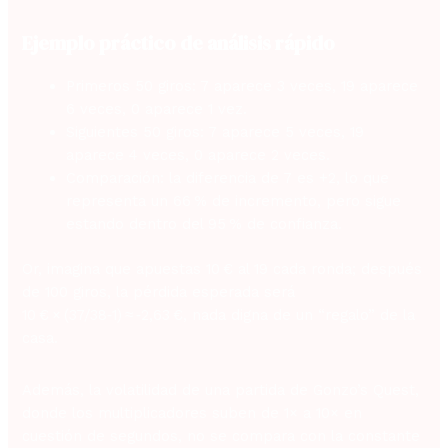
Ejemplo práctico de análisis rápido
Primeros 50 giros: 7 aparece 3 veces, 19 aparece
6 veces, 0 aparece 1 vez.
Siguientes 50 giros: 7 aparece 5 veces, 19
aparece 4 veces, 0 aparece 2 veces.
Comparación: la diferencia de 7 es +2, lo que
representa un 66 % de incremento, pero sigue
estando dentro del 95 % de confianza.
Or, imagina que apuestas 10 € al 19 cada ronda; después
de 100 giros, la pérdida esperada será
10 € × (37/38‑1) ≈ ‑2,63 €, nada digna de un “regalo” de la
casa.
Además, la volatilidad de una partida de Gonzo’s Quest,
donde los multiplicadores suben de 1× a 10× en
cuestión de segundos, no se compara con la constante