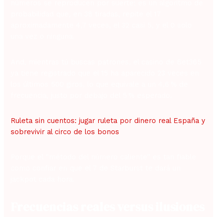
números se reproducen por suerte; es un algoritmo de
probabilidad que, en 38 tiradas, repite el 17
aproximadamente 4,7 veces, el 32 casi 5, y el 0 solo
una vez o ninguna.
And, mientras tú buscas patrones, el casino de Bet365
ya tiene registrado que el 15 ha aparecido 23 veces en
los últimos 500 giros, lo que equivale a un 4,6 % de
frecuencia, justo por debajo del 5 % esperado.
Ruleta sin cuentos: jugar ruleta por dinero real España y
sobrevivir al circo de los bonos
Porque el “método del número caliente” es tan fiable
como confiar en que el 7 de Starburst te dará un
jackpot cada hora.
Frecuencias reales versus ilusiones