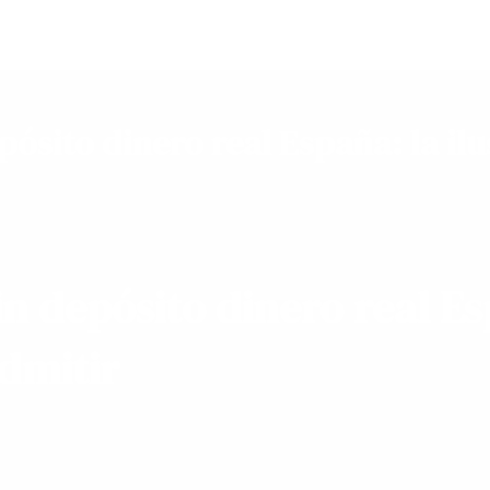
ósito dinero real España: la il
n depósito dinero real Esp
dmitir
 depósito les garantiza una fortuna están tan equivocado
egistrados en plataformas como Bet365 terminaron con men