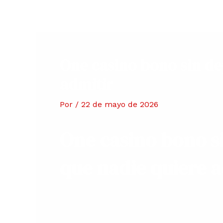
One casino bono sin dep
admitir
Por
/
22 de mayo de 2026
One casino bono si
que nadie quiere a
Los jugadores que creen que un “bono” sin
tarde. En 2023, el 67 % de los usuarios r
recibieron 10 € de crédito gratuito.