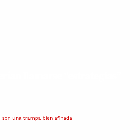
0 € de apuesta necesaria.
.
isitos cumplidos.
 estos requisitos ronda el 12 % según informes internos de
anan antes de siquiera tocar el dinero “real”.
erían llamarse “estrategias”
en unidades de 0,10 €, intentando minimizar pérdidas. Si e
 faltan 100 € para cumplir el 30× del bono de 5 €.
to son una trampa bien afinada
 alta de juegos como Mega Joker, que pueden producir un j