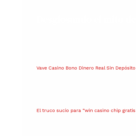
Desglosando el mito de
Primero, la matemática: un bono de 5 € si
150 € antes de poder retirar cualquier g
diferencia entre diversión y truco mercanti
Vave Casino Bono Dinero Real Sin Depósit
Segundo, la ventana de tiempo. La mayoría 
jugador promedio realiza aproximadamente
El truco sucio para “win casino chip grati
Y después está la “casa”. Algunos sitios et
de segunda mano. No es caridad; es un cál