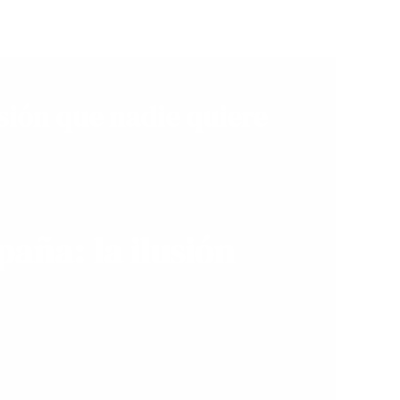
usión que nadie quiere
aña: la ilusión
s como pensar que el sol sale por la
os saldo tras la primera sesión, aunque