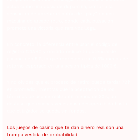
actúa como una dosis de dopamina, similar a la
sensación de apretar el botón de “play” en una
máquina de arcade retro, donde cada pulsación
promete una victoria que rara vez llega.
En concreto, la diferencia entre usar el código de
registro 123ABC y omitirlo reduce tu potencial de
ganancia en 5 €, lo que representa un 0,5% menos de
retorno esperado en una sesión típica de 1 000 €.
Y no olvides que el proceso de retiro puede tardar 72 h
en promedio, mientras que la aceptación de los
términos de uso se realiza en menos de 30 s, un
desfase que muchas veces pasa desapercibido hasta
que el jugador se queda sin fondos.
Los juegos de casino que te dan dinero real son una
trampa vestida de probabilidad