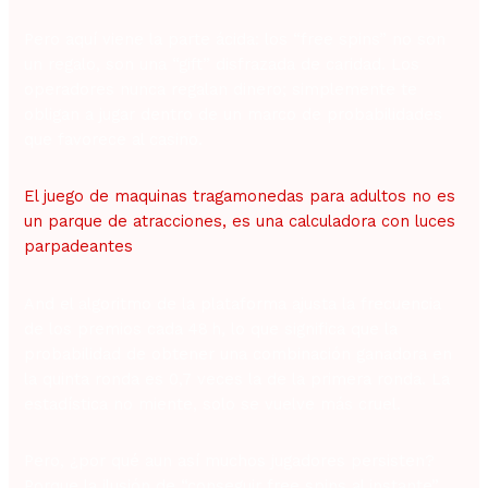
Pero aquí viene la parte ácida: los “free spins” no son
un regalo, son una “gift” disfrazada de caridad. Los
operadores nunca regalan dinero; simplemente te
obligan a jugar dentro de un marco de probabilidades
que favorece al casino.
El juego de maquinas tragamonedas para adultos no es
un parque de atracciones, es una calculadora con luces
parpadeantes
And el algoritmo de la plataforma ajusta la frecuencia
de los premios cada 48 h, lo que significa que la
probabilidad de obtener una combinación ganadora en
la quinta ronda es 0,7 veces la de la primera ronda. La
estadística no miente, solo se vuelve más cruel.
Pero, ¿por qué aun así muchos jugadores persisten?
Porque la ilusión de “conseguir free spins al instante”