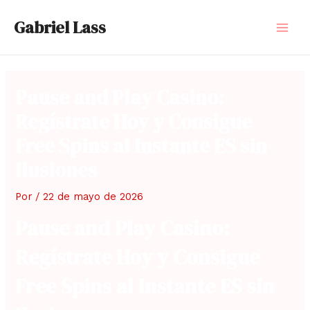
Gabriel Lass
Pause and Play Casino:
Regístrate Hoy y Consigue
Free Spins al Instante ES sin
Ilusiones
Por
/
22 de mayo de 2026
Pause and Play Casino:
Regístrate Hoy y Consigue
Free Spins al Instante ES sin