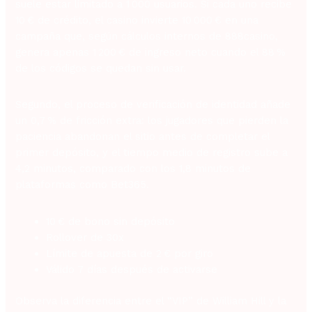
suele estar limitado a 1 000 usuarios. Si cada uno recibe
10 € de crédito, el casino invierte 10 000 € en una
campaña que, según cálculos internos de 888casino,
genera apenas 1 200 € de ingreso neto cuando el 88 %
de los códigos se quedan sin usar.
Segundo, el proceso de verificación de identidad añade
un 0,7 % de fricción extra: los jugadores que pierden la
paciencia abandonan el sitio antes de completar el
primer depósito, y el tiempo medio de registro sube a
4,2 minutos, comparado con los 1,8 minutos de
plataformas como Bet365.
10 € de bono sin depósito
Rollover de 30x
Límite de apuesta de 2 € por giro
Válido 7 días después de activarse
Observa la diferencia entre el “VIP” de William Hill y la