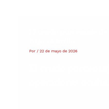
El crudo porcentaje d
bajo su brillo
Por
/
22 de mayo de 2026
El crudo porcenta
operadores ocultan
Los números no mienten: el RTP medio de 
ganancia tragamonedas se calcula restando
enfrenta un 92‑94 % de retorno esperado.