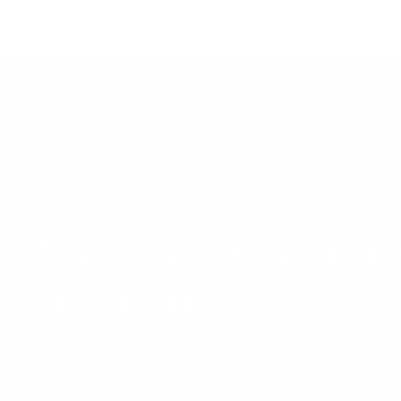
e ganancia tragamonedas que lo
je de ganancia tragamone
 bajo su brillo
una máquina en la mayoría de los casinos en línea ronda 
 el margen del operador, que suele ser entre 2 y 4 % por