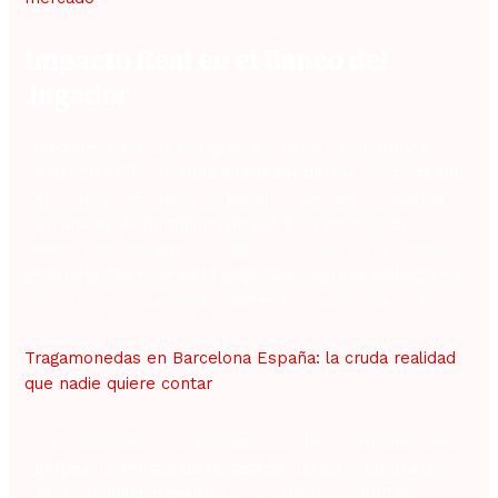
Impacto Real en el Banco del
Jugador
Si decides usar los 195 giros en un slot como Book of
Dead, cuya RTP se sitúa alrededor del 96,2 %, cada giro
tiene una expectativa de ganancia de 0,962 × apuesta.
Con una apuesta mínima de 0,10 €, la esperanza
matemática por giro es 0,0962 €, lo que en 195 giros
genera 18,759 € de valor esperado, pero la varianza es
tan alta que la desviación estándar supera los 30 €.
Tragamonedas en Barcelona España: la cruda realidad
que nadie quiere contar
Or los comparas con una apuesta de 5 € en una ruleta
europea; la ventaja de la casa es del 2,7 % contra un
5 % de volatilidad del slot. 5 € × 0,973 = 4,865 €,