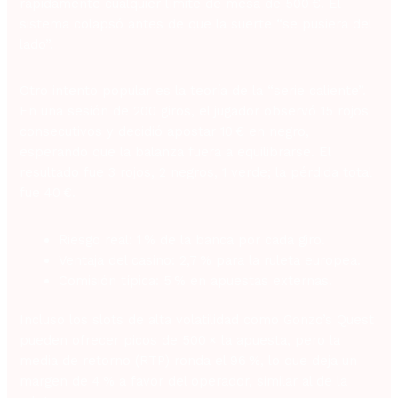
rápidamente cualquier límite de mesa de 500 €. El
sistema colapsó antes de que la suerte “se pusiera del
lado”.
Otro intento popular es la teoría de la “serie caliente”.
En una sesión de 200 giros, el jugador observó 15 rojos
consecutivos y decidió apostar 10 € en negro,
esperando que la balanza fuera a equilibrarse. El
resultado fue 3 rojos, 2 negros, 1 verde; la pérdida total
fue 40 €.
Riesgo real: 1 % de la banca por cada giro.
Ventaja del casino: 2,7 % para la ruleta europea.
Comisión típica: 5 % en apuestas externas.
Incluso los slots de alta volatilidad como Gonzo’s Quest
pueden ofrecer picos de 500 × la apuesta, pero la
media de retorno (RTP) ronda el 96 %, lo que deja un
margen de 4 % a favor del operador, similar al de la