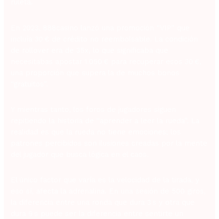
ruleta.
En 2023, 888casino lanzó una promoción “VIP” que
incluía 30 € de crédito no reembolsable. La condición
de rollover era de 35x, lo que significaba que
necesitabas apostar 1.050 € para recuperar esos 30 €,
una proporción que supera la de muchos bonos
“gratuitos”.
Y mientras tanto, los foros de jugadores siguen
repitiendo la historia de “aprender a leer la rueda”. La
realidad es que la rueda no tiene emociones; los
patrones percibidos son ilusiones creadas por la mente
del jugador que busca lógica en el caos.
El único factor que varía es la velocidad de la tirada, y
eso sí, afecta la adrenalina. En una sesión de 500 giros,
la diferencia entre una ronda que dura 3 s y otra que
dura 9 s puede ser la diferencia entre sentirte un