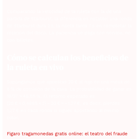
Comparando la velocidad de la ruleta con la de una
partida de Starburst, la diferencia es notable: una ronda
de Starburst dura 2 s, la ruleta tarda 7 s en completar la
rotación del disco. La paciencia se paga con nervios, no
con billetes.
Cómo se calculan los beneficios de
la ruleta en vivo
Supongamos que apuestas 20 € al rojo en una mesa de
8 % de comisión de la casa. La probabilidad de ganar es
18/37 ≈ 48,65 %. El retorno esperado es
(20 € × 0,4865 × 2) − 20 € ≈ − 1,27 €, es decir, pierdes
1,27 € en cada ronda si sigues apostando al mismo
color.
Figaro tragamonedas gratis online: el teatro del fraude