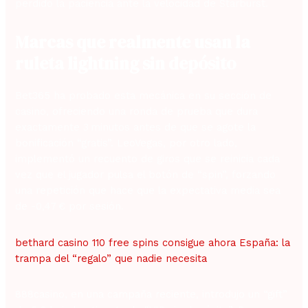
perdido la paciencia ante la velocidad de Starburst.
Marcas que realmente usan la
ruleta lightning sin depósito
Bet365 ha probado esta mecánica en su sección de
casino, ofreciendo una ronda de prueba que dura
exactamente 3 minutos antes de que se agote la
bonificación “gratis”. LeoVegas, por otro lado,
implementó un recuento de giros que se reinicia cada
vez que el jugador pulsa el botón de “spin”, forzando
una repetición que hace que la expectativa media sea
de -0,47 € por sesión.
bethard casino 110 free spins consigue ahora España: la
trampa del “regalo” que nadie necesita
888casino, en una campaña reciente, introdujo un “gift”