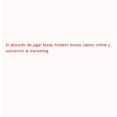
Y sin embargo, el operador incorpora un multiplicador
de 5x que, en teoría, puede triplicar la apuesta. En la
práctica, la varianza se dispara como en una partida de
Gonzo’s Quest cuando el símbolo de la máscara
aparece tres veces seguidas, lo que convierte el juego
en una lotería de alta volatilidad.
El absurdo de jugar texas holdem bonus casino online y
sobrevivir al marketing
20 € de crédito inicial
Apuesta mínima 0,10 €
Multiplicador máximo 5x
Probabilidad de ganar menos del 12 %
El número 12 % representa la parte del jugador que
mantiene la ilusión de ganar, mientras el 88 % restante
se vuelve a la casa. Ese 88 % incluye a los que sólo
juegan una ronda antes de abandonar, como si hubieran