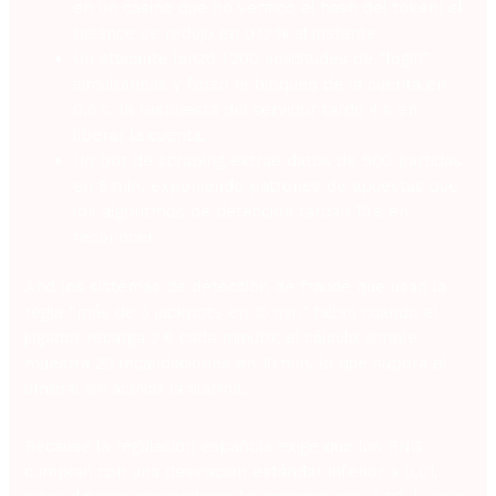
en un casino que no verificó el hash del token; el
balance se redujo en 0,12 % al instante.
Un atacante lanzó 1 200 solicitudes de “login”
simultáneas y forzó el bloqueo de la cuenta en
0,6 s; la respuesta del servidor tardó 4 s en
liberar la cuenta.
Un bot de scraping extrae datos de 500 partidas
en 8 min, exponiendo patrones de apuestas que
los algoritmos de detección tardan 15 s en
reconocer.
And los sistemas de detección de fraude que usan la
regla “más de 3 jackpots en 10 min” fallan cuando el
jugador recarga 2 € cada minuto; el cálculo simple
muestra 20 recaudaciones en 10 min, lo que supera el
umbral sin activar la alarma.
Because la regulación española exige que los RNG
cumplan con una desviación estándar inferior a 0,01,