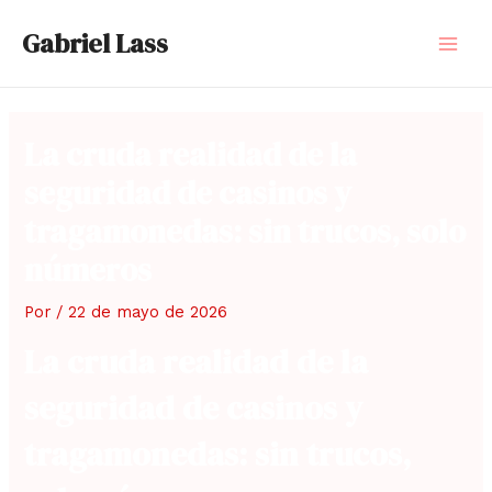
Gabriel Lass
La cruda realidad de la
seguridad de casinos y
tragamonedas: sin trucos, solo
números
Por
/
22 de mayo de 2026
La cruda realidad de la
seguridad de casinos y
tragamonedas: sin trucos,