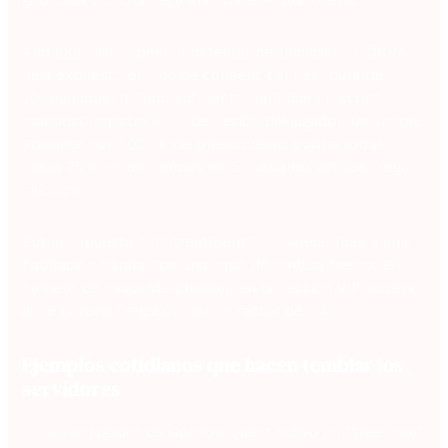
And 888casino, pese a ostentar certificación eCOGRA,
deja expuesto el “cookie consent banner” durante
30 segundos, tiempo suficiente para que un script
malicioso registre el ID de sesión del jugador. Un simple
atacante con 1 000 € de presupuesto podría robar
hasta 25 % de los fondos de 50 usuarios activos, según
cálculos.
But la supuesta “VIP treatment” se parece más a una
habitación barata con una capa de pintura fresca; el
número de casos de phishing en la sección VIP supera
al de la zona “regular” por un factor de 3,4.
Ejemplos cotidianos que hacen temblar los
servidores
Un jugador de Gonzo’s Quest activó un “free spin”