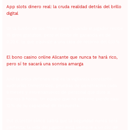
App slots dinero real: la cruda realidad detrás del brillo
digital
Or la ilusión de los “free spins” cuando el jugador recibe
15 giros gratuitos, pero el límite de ganancia es de
0,20 €, lo que equivale a una tasa de retorno del 0,13 %.
El bono casino online Alicante que nunca te hará rico,
pero sí te sacará una sonrisa amarga
And la única defensa real es la vigilancia constante:
auditorías trimestrales, pruebas de penetración cada
6 meses y entrenamiento de personal que dure al
menos 8 horas. Un equipo que no entrene pierde casi
12 % de su capacidad de respuesta.
But el lector cínico sabrá que la seguridad nunca será
perfecta; la vida del jugador está siempre a un clic de