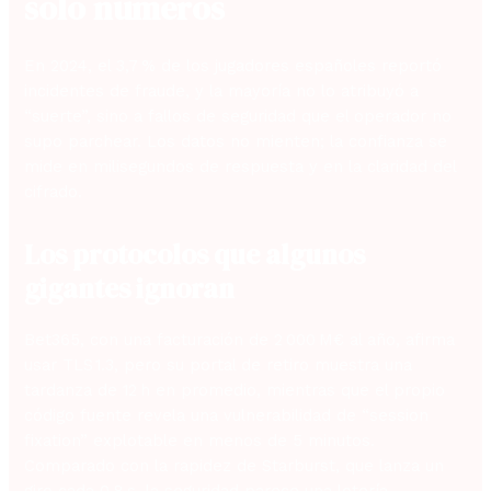
solo números
En 2024, el 3,7 % de los jugadores españoles reportó
incidentes de fraude, y la mayoría no lo atribuyó a
“suerte”, sino a fallos de seguridad que el operador no
supo parchear. Los datos no mienten; la confianza se
mide en milisegundos de respuesta y en la claridad del
cifrado.
Los protocolos que algunos
gigantes ignoran
Bet365, con una facturación de 2 000 M€ al año, afirma
usar TLS 1.3, pero su portal de retiro muestra una
tardanza de 12 h en promedio, mientras que el propio
código fuente revela una vulnerabilidad de “session
fixation” explotable en menos de 5 minutos.
Comparado con la rapidez de Starburst, que lanza un
giro cada 0,8 s, la seguridad parece una lotería.