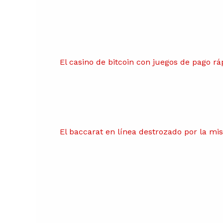
En Codere, el bono de bienvenida se divide 
y la conversión a efectivo es del 30 %; el 
de 2 € y una cerveza de 4 €.
El casino de bitcoin con juegos de pago r
But the real irritante está en la cláusula 
que convierte cualquier cifra de 10 € en 
El baccarat en línea destrozado por la m
Cuando la atención al cliente tarda 4 minu
grandes operadores suelen contestar en m
Or the tiny font size of the terms and cond
personal del casino parece notar.