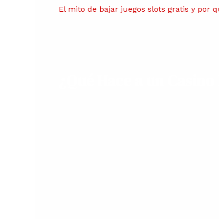
El mito de bajar juegos slots gratis y por 
Y Bet365, que maneja más de 1 000 000 de 
incluyen cálculos de volatilidad que hacen
¿Qué Hace a un Casino 
Primero, la licencia: una autorización de
pruebas de integridad, comparado con los 
Segundo, la banca: si el depósito mínimo e
describen como “más justo que el reparto 
Verificar el número de certificacion
Comprobar tiempos de retiro (no má
Revisar la disponibilidad de audito