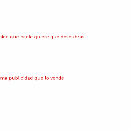
en 3 fases: depósito, apuesta y retiro. Si el depósito inicia
cálculo rápido muestra que el jugador recibe solo 6 € reale
ápido que nadie quiere que descubras
de “rollover” de 35x, que obliga a apostar 35 veces el bono
una maratón de 350 € de juego sin garantía de ganancia.
isma publicidad que lo vende
tos en responder, el jugador pierde tiempo valioso; en con
enos de 30 s, lo que equivale a perder menos de un minut
itions: the «free spin» clause is printed in 9 pt, demandin