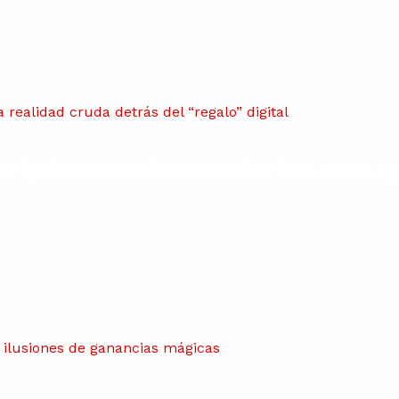
imentan con Bitcoin, pero su tasa de volatilidad es tan pr
 de Starburst, cuya frecuencia de ganancia ronda el 30 %
 realidad cruda detrás del “regalo” digital
criptomoneda convierten una ap
o con un requisito de apuesta 20× significa que necesitas
onzo’s Quest con una varianza del 200 % y esperar que cai
imo de 0,02 BTC, reduciendo tu exposición a 0,04 BTC por
 ilusiones de ganancias mágicas