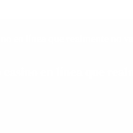
sino en línea que realmente no 
to casino en línea que rea
 de bonos “VIP” como si fueran caramelos, pero el saldo 
 ver cómo la promesa de “free spins” termina en una tabl