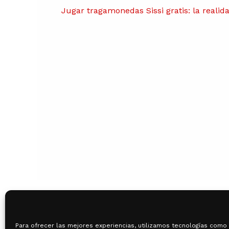
Jugar tragamonedas Sissi gratis: la realida
La realidad es que la mayoría de los “siti
significa que un jugador medio, que hace 
recompensas diminutas.
Para terminar, la verdadera ironía está en
ciego, y el mensaje “¡Felicidades!” está e
Y lo peor de todo es que la interfaz mues
smartphones de 2005, con una fuente del t
←
Entrada anterior
Para ofrecer las mejores experiencias, utilizamos tecnologías como