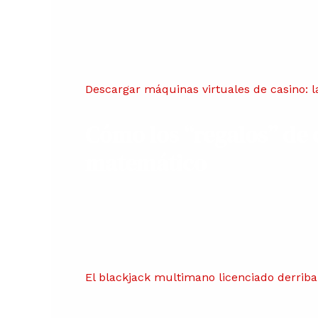
Bet365, 888casino y William Hill ya exper
sectores. Comparado con la incertidumbre
que siempre pierdas 1,5 € por sesión.
Descargar máquinas virtuales de casino: la
Cómo los “regalos” de 
matemático
Un depósito de 0,05 BTC en un cripto‑casin
algo que equivale a lanzar 40 tiradas de G
te obliga a jugar en mesas con límite máx
El blackjack multimano licenciado derriba
Depósito mínimo: 0,01 BTC (≈ 350 €)