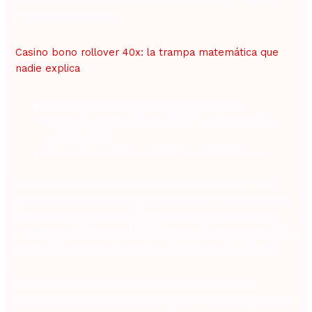
minutos en un 0,7%.
Casino bono rollover 40x: la trampa matemática que
nadie explica
Bet365 – Ruleta europea, ventaja 2,7%
888casino – Regla “en prisión” cada 7 rondas,
ventaja 1,35%
William Hill – Retiro de 25€ en 48‑120 horas
¿Sabes qué más es engañoso? La opción “VIP” que
algunos casinos venden como acceso a mesas de alto
límite, pero que en la práctica limita tus apuestas a
1 000€ por día, una restricción que reduce tu exposición
en un 85% comparado con los jugadores “regulares”.
And the sarcasm: la “gift” de 10 free spins que
prometen los banners en la página principal nunca son