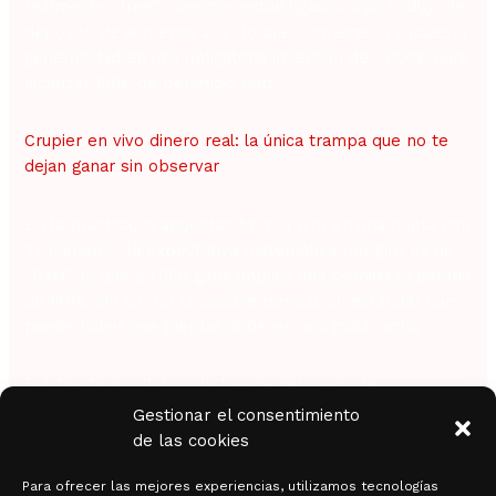
realmente “free”; siempre están ligados a un código de
depósito de al menos 20€, lo que convierte la supuesta
generosidad en una obligatoria inversión de 2 000€ para
alcanzar 100€ de beneficio neto.
Crupier en vivo dinero real: la única trampa que no te
dejan ganar sin observar
En la práctica, si apuestas 5€ por giro en una ruleta con
37 números, la expectativa matemática por giro es de
-0,14€, lo que a 1 000 giros implica una pérdida esperada
de 140€, sin contar la posible desviación estándar que
puede hacer que pierdas 300€ en una mala racha.
But the final irritation: la fuente del menú de
configuración de la ruleta en 888casino es tan diminuta
Gestionar el consentimiento
que necesitas zoom 200 % para leer la letra, y el
de las cookies
contraste es peor que una foto en blanco y negro bajo
luz fluorescente. No hay nada más frustrante que
Para ofrecer las mejores experiencias, utilizamos tecnologías