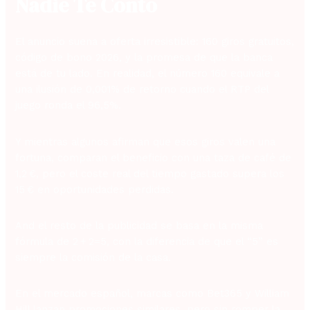
Nadie Te Contó
El anuncio suena a oferta irresistible: 160 giros gratuitos,
código de bono 2026, y la promesa de que la banca
está de tu lado. En realidad, el número 160 equivale a
una ilusión de 0,001% de retorno cuando el RTP del
juego ronda el 96,5%.
Y mientras algunos afirman que esos giros valen una
fortuna, comparan el beneficio con una taza de café de
1,2 €, pero el coste real del tiempo gastado supera los
15 € en oportunidades perdidas.
And el resto de la publicidad se basa en la misma
fórmula de 2 + 2=5, con la diferencia de que el “5” es
siempre la comisión de la casa.
En el mercado español, marcas como Bet365 y William
Hill lanzan promociones similares, pero sin romper la