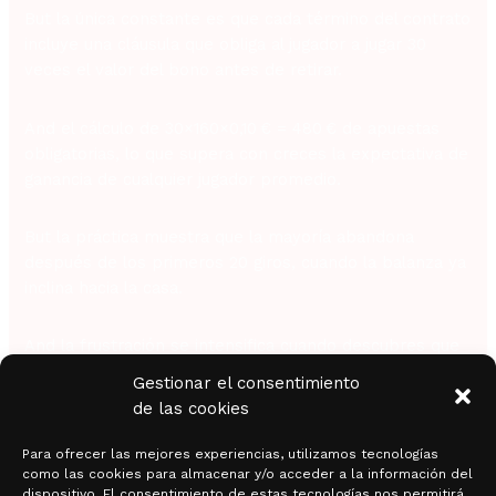
But la única constante es que cada término del contrato
incluye una cláusula que obliga al jugador a jugar 30
veces el valor del bono antes de retirar.
And el cálculo de 30×160×0,10 € = 480 € de apuestas
obligatorias, lo que supera con creces la expectativa de
ganancia de cualquier jugador promedio.
But la práctica muestra que la mayoría abandona
después de los primeros 20 giros, cuando la balanza ya
inclina hacia la casa.
And la frustración se intensifica cuando descubres que
el botón de “reclamar” está escondido bajo un menú
Gestionar el consentimiento
colapsable de 3 píxeles de altura.
de las cookies
But el verdadero problema no es el número de giros,
Para ofrecer las mejores experiencias, utilizamos tecnologías
como las cookies para almacenar y/o acceder a la información del
sino la tipografía diminuta de la sección de T&C: 9 pt.,
dispositivo. El consentimiento de estas tecnologías nos permitirá