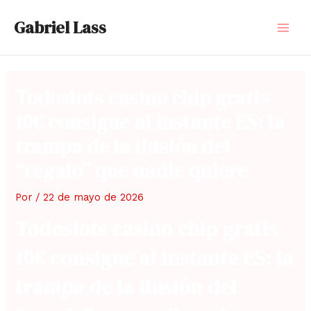
Gabriel Lass
Todoslots casino chip gratis
10€ consigue al instante ES: la
trampa de la ilusión del
“regalo” que nadie quiere
Por
/
22 de mayo de 2026
Todoslots casino chip gratis
10€ consigue al instante ES: la
trampa de la ilusión del