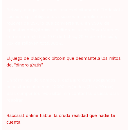
Betway, aunque no menciona explícitamente “todoslots
casino chip”, obliga a los usuarios a cumplir con un
rollover de 25x, lo que convierte 10 € en 250 € de
apuestas obligatorias. La diferencia con PokerStars es
la misma magnitud: 10 € de fichas, 20 % de retención,
30x de rollover, total 300 €.
El juego de blackjack bitcoin que desmantela los mitos
del “dinero gratis”
En términos de tiempo, si cada giro dura 3 segundos,
necesitarás al menos 12 000 segundos (3 h y 20 min)
para cumplir los requisitos, sin contar las pausas para
respirar.
Baccarat online fiable: la cruda realidad que nadie te
cuenta