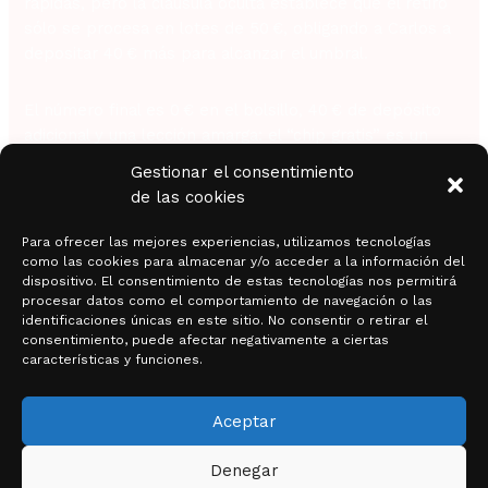
rápidas, pero la cláusula oculta establece que el retiro
sólo se procesa en lotes de 50 €, obligando a Carlos a
depositar 40 € más para alcanzar el umbral.
El número final es 0 € en el bolsillo, 40 € de depósito
adicional y una lección amarga: el “chip gratis” es un
señuelo para generar tráfico, no una oportunidad real.
Gestionar el consentimiento
de las cookies
Y ahora, mientras intentas leer la letra pequeña, notas
que el ícono de ayuda está escondido bajo un icono de
Para ofrecer las mejores experiencias, utilizamos tecnologías
como las cookies para almacenar y/o acceder a la información del
“hamburguesa” diminuto, tan pequeño que apenas se
dispositivo. El consentimiento de estas tecnologías nos permitirá
distingue en dispositivos móviles.
procesar datos como el comportamiento de navegación o las
identificaciones únicas en este sitio. No consentir o retirar el
consentimiento, puede afectar negativamente a ciertas
características y funciones.
←
Entrada
Entrada
anterior
siguiente
→
Aceptar
Copyright © 2026 Gabriel Lass | Powered by
Tema Astra para
Denegar
WordPress