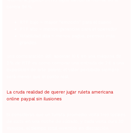
contra 94 %.
RTP bajo = mayor “emoción” para el casino
RTP alto = menos ganancias para el operador
Volatilidad alta = menos pagos, premios más
grandes
Una comparación útil: apostar 10 € en una máquina de
2 % de RTP es como comprar una entrada de 2 € a una
exposición de arte pobre; el valor percibido siempre
será menor que el costo real.
La cruda realidad de querer jugar ruleta americana
online paypal sin ilusiones
Si consideras que un turista promedio visita tres locales
de slots en una noche de sábado, y cada visita dura 30
minutos, el tiempo total invertido en distracción