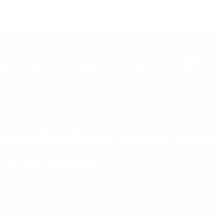
s dinero real: la cruda realida
iales dinero real: la cr
n tu bolsillo
de plasma en una galaxia lejana es tan rentable como com
 con 0,03 € en la cuenta.