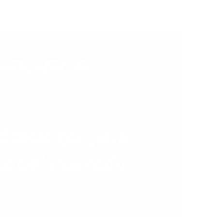
para jugar por
 descargar para
ata del mercado
un turista que busca wifi en la montaña.
nchados”.