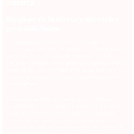
cuenta
Desglose de la oferta y sus reales
probabilidades
La publicidad grita “50€ gratis”, pero el algoritmo
interno asigna un 0,03% de probabilidad de que el bono
sea utilizable sin requisitos de apuesta. En otras
palabras, 3 de cada 10.000 jugadores ni siquiera llegan a
retirar un centavo. Comparado con la volatilidad del slot
Gonzo’s Quest, esa cifra parece una montaña rusa de
papel higiénico.
Bet365, por ejemplo, ofrece un bono de 20€ tras
depositar 10€, lo que equivale a un retorno del 200 %
sobre la inversión mínima. El “wild tokio” pretende
doblar esos números, pero su cálculo de juego
responsable está tan oculto como el código fuente de
una app de apuestas.