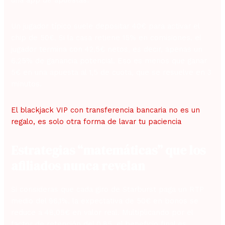
Un jugador típico suele depositar 40€ para activar el
chip de 50€. Si la casa retiene 15% en comisiones, el
jugador termina con 42,5€ netos, es decir, apenas un
6,25% de ganancia potencial. Eso es menos que ganar
5€ en una apuesta al 1,5 de cuota, que se resuelve en 3
minutos.
El blackjack VIP con transferencia bancaria no es un
regalo, es solo otra forma de lavar tu paciencia
Estrategias “matemáticas” que los
afiliados nunca revelan
Si consideras que cada giro de Starburst paga un RTP
medio del 96,1%, la expectativa de 50€ en bonos se
reduce a 48,05€ en valor real. Multiplicando por el
factor de retención del 0,85, el beneficio final es