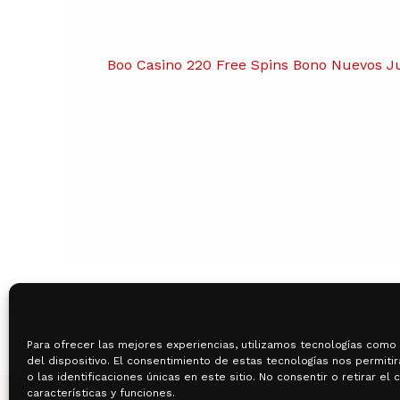
eventos con reservas mínimas de 500 € d
Boo Casino 220 Free Spins Bono Nuevos Ju
Si prefieres la velocidad de Starburst so
proporcional al número de apuestas en la 
Finalmente, el detalle que más me molesta 
hacer zoom constantemente y arruina la e
←
Entrada anterior
Para ofrecer las mejores experiencias, utilizamos tecnologías como
del dispositivo. El consentimiento de estas tecnologías nos permi
o las identificaciones únicas en este sitio. No consentir o retirar e
características y funciones.