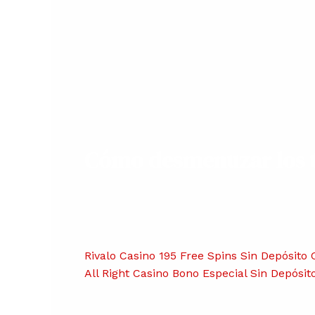
Comparado con la oferta de Bet365, que su
de rollover pasan de 5× a 10×, lo que con
En la práctica, un jugador que apuesta 20
juegos de baja volatilidad, el usuario ne
Cómo desmenuzar los t
Primero, el multiplicador de apuesta: 4× e
800 € de juego para liquidar 200 € de bon
Rivalo Casino 195 Free Spins Sin Depósito
All Right Casino Bono Especial Sin Depós
Segundo, la ventana de tiempo: 7 días par