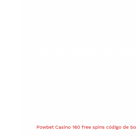
quinta jornada.
Y tercero, los juegos excluidos. Gonzo’s Q
la lista de promociones como ejemplo de “
Lista de trampas habituale
Rollover mínimo 30×
Plazo de 7 días para completar la c
Juegos de alta volatilidad excluidos
Límites de apuesta máxima 5 € por 
Si analizas la oferta de William Hill, enc
permite distribuir la carga durante 30 se
Powbet Casino 160 free spins código de b