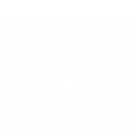
gistro 2026 exclusivo oferta esp
de registro 2026 exclusivo
 del año
uera una limusina, pero la realidad suele ser una furgon
spaña promete 100 % hasta 200 €, y el jugador recibe, en p