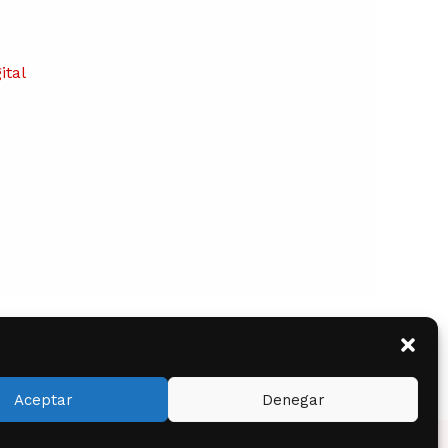
ital
o que tardas en cumplir los requisitos es
ene una fuente de 9 px, lo que obliga a
Entrada siguiente
→
Aceptar
Denegar