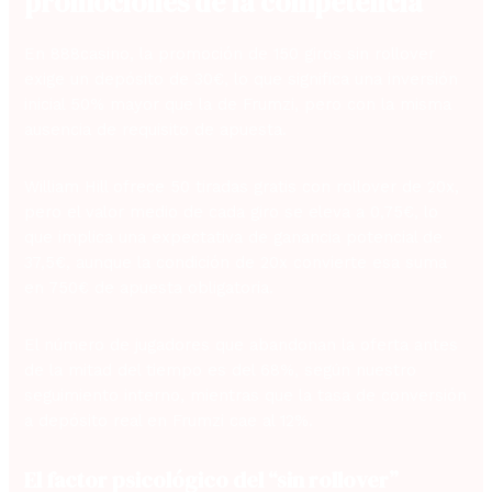
promociones de la competencia
En 888casino, la promoción de 150 giros sin rollover
exige un depósito de 30€, lo que significa una inversión
inicial 50% mayor que la de Frumzi, pero con la misma
ausencia de requisito de apuesta.
William Hill ofrece 50 tiradas gratis con rollover de 20x,
pero el valor medio de cada giro se eleva a 0,75€, lo
que implica una expectativa de ganancia potencial de
37,5€, aunque la condición de 20x convierte esa suma
en 750€ de apuesta obligatoria.
El número de jugadores que abandonan la oferta antes
de la mitad del tiempo es del 68%, según nuestro
seguimiento interno, mientras que la tasa de conversión
a depósito real en Frumzi cae al 12%.
El factor psicológico del “sin rollover”