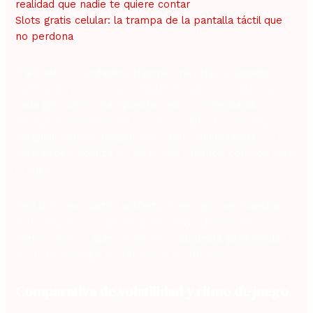
realidad que nadie te quiere contar
Slots gratis celular: la trampa de la pantalla táctil que
no perdona
Y allí está la verdadera trampa: mientras el jugador
cuenta los giros como “regalo”, el casino contabiliza
cada giro como una apuesta real, incrementando su
ventaja matemática en 0,02 % por giro. Esa ventaja
marginal parece insignificante, pero multiplicada por
1 000 giroes alcanza los 20 €, una ganancia cómoda para
la casa.
And the best part? La oferta “free spin” se muestra
solo después de que el jugador haya depositado al
menos 20 €, lo que convierte la supuesta generosidad
en una estrategia de retención de fondos.
Comparativa de volatilidad y ritmo de juego