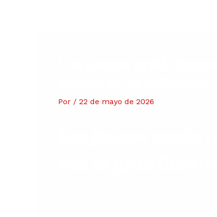
Los juegos gratis traga
ilusión de la industria
Por
/
22 de mayo de 2026
Los juegos gratis 
son la gran ilusión
Los operadores gastan 3 millones al mes 
del 93 % en cada giro. And the truth is, yo