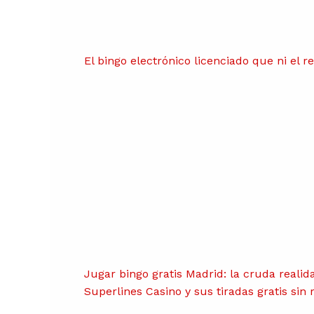
Comparado con una partida tradicional de bl
como lanzar un dado de 100 caras y espera
El bingo electrónico licenciado que ni el 
Incluso los foros de jugadores en español
de 1,8 segundos entre cada giro, suficient
Una experiencia real: una amiga de 28 años
“giros de cortesía” se topó con un límite 
El número de dispositivos móviles compati
que realmente usan la función sin registro
Jugar bingo gratis Madrid: la cruda realida
Superlines Casino y sus tiradas gratis sin 