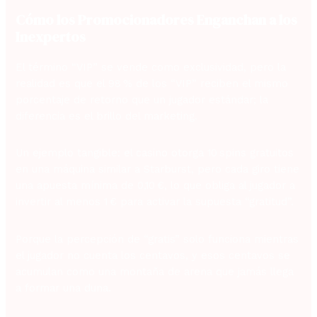
Cómo los Promocionadores Enganchan a los
Inexpertos
El término “VIP” se vende como exclusividad, pero la
realidad es que el 98 % de los “VIP” reciben el mismo
porcentaje de retorno que un jugador estándar; la
diferencia es el brillo del marketing.
Un ejemplo tangible: el casino otorga 10 spins gratuitos
en una máquina similar a Starburst, pero cada giro tiene
una apuesta mínima de 0,10 €, lo que obliga al jugador a
invertir al menos 1 € para activar la supuesta “gratitud”.
Porque la percepción de “gratis” solo funciona mientras
el jugador no cuenta los centavos, y esos centavos se
acumulan como una montaña de arena que jamás llega
a formar una duna.