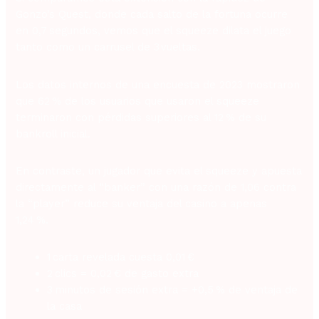
Gonzo’s Quest, donde cada salto de la fortuna ocurre
en 0,7 segundos, vemos que el squeeze dilata el juego
tanto como un carrusel de 3 vueltas.
Los datos internos de una encuesta de 2023 mostraron
que 62 % de los usuarios que usaron el squeeze
terminaron con pérdidas superiores al 12 % de su
bankroll inicial.
En contraste, un jugador que evita el squeeze y apuesta
directamente al “banker” con una razón de 1,06 contra
la “player” reduce su ventaja del casino a apenas
1,24 %.
1 carta revelada cuesta 0,01 €
2 clics = 0,02 € de gasto extra
3 minutos de sesión extra = +0,5 % de ventaja de
la casa