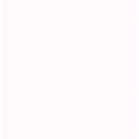
En la práctica, los algoritmos de la casa recalculan la
probabilidad de que el jugador abandone tras el
squeeze y ajustan el payout en 0,03 % para compensar
la pérdida de tiempo.
Y si intentas comparar la velocidad del squeeze con la
de una partida de Texas Hold’em, el squeeze es como
una tortuga en una pista de 400 metros: lleva más
tiempo y siempre llega última.
Los jugadores que creen en la “suerte” del squeeze a
menudo ignoran que la carta oculta ya está
determinada por una semilla RNG fija, y la única variable
es cuánto tiempo tardas en revelarla.
En términos de probabilidades, si la carta oculta tiene
un 48 % de ser un 9, el squeeze no altera ese 48 %;
solo cambia tu percepción mientras miras la animación.