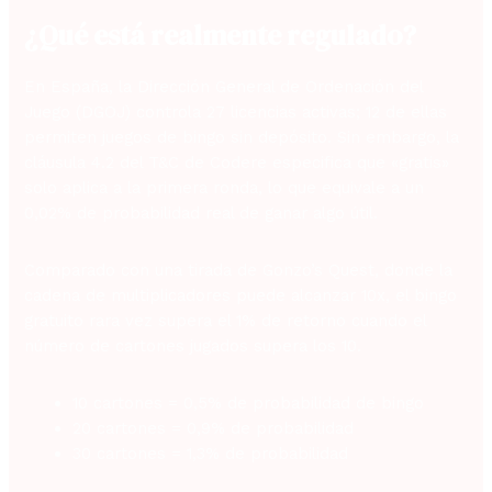
¿Qué está realmente regulado?
En España, la Dirección General de Ordenación del
Juego (DGOJ) controla 27 licencias activas; 12 de ellas
permiten juegos de bingo sin depósito. Sin embargo, la
cláusula 4.2 del T&C de Codere especifica que «gratis»
solo aplica a la primera ronda, lo que equivale a un
0,02% de probabilidad real de ganar algo útil.
Comparado con una tirada de Gonzo’s Quest, donde la
cadena de multiplicadores puede alcanzar 10x, el bingo
gratuito rara vez supera el 1% de retorno cuando el
número de cartones jugados supera los 10.
10 cartones = 0,5% de probabilidad de bingo
20 cartones = 0,9% de probabilidad
30 cartones = 1,3% de probabilidad