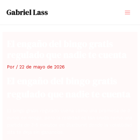
Gabriel Lass
El engaño del bingo gratis
regulado que nadie te cuenta
Por
/
22 de mayo de 2026
El engaño del bingo gratis
regulado que nadie te cuenta
El bingo gratis regulado suena como una promesa de 0
euros en riesgo, pero la realidad es tan cruda como una
partida de 3‑5 minutos en Starburst donde la volatilidad
alta te deja sin ganancias.