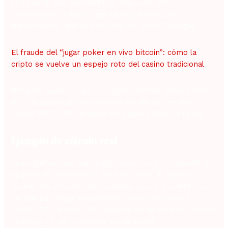
minutos al ciclo completo de depósito‑retiro,
comparado con los 5 segundos que tarda una
transferencia interna en un casino como LeoVegas.
El fraude del “jugar poker en vivo bitcoin”: cómo la
cripto se vuelve un espejo roto del casino tradicional
Because, cada vez que el jugador intenta retirar 0.005
BTC, el casino aplica una comisión del 2%, es decir,
0.0001 BTC o 3 € perdidos sin siquiera tocar la ruleta.
Ejemplo de cálculo real
Supongamos que Juan logra cumplir con el requisito de
apuesta de 30x sobre 0.001 BTC (30 €). El casino
retiene 2% en comisión y además aplica una retención
de 10% por juego responsable. Juan termina con
0.0007 BTC, o sea, 21 €, después de un total de 3 horas
de juego y 2 verificaciones de identidad.