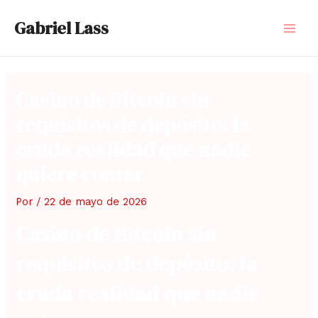
Gabriel Lass
Casino de Bitcoin sin
requisitos de depósito: la
cruda realidad que nadie
quiere contar
Por
/
22 de mayo de 2026
Casino de Bitcoin sin
requisitos de depósito: la
cruda realidad que nadie