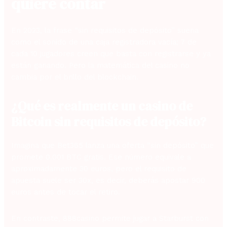
quiere contar
En 2023, la frase “sin requisitos de depósito” suena
como el sonido de una caja registradora vacía; 7 de
cada 10 jugadores creen que basta con registrarse y ya
están ganando. Pero la matemática del casino no
cambia por el brillo del blockchain.
¿Qué es realmente un casino de
Bitcoin sin requisitos de depósito?
Imagina que Bet365 lanza una oferta “sin depósito” que
promete 0.001 BTC gratis. Ese número equivale a
aproximadamente 30 euros, pero el requisito de
apuesta suele ser 30x, es decir, deberás apostar 900
euros antes de tocar el retiro.
En contraste, 888casino permite jugar a Starburst con