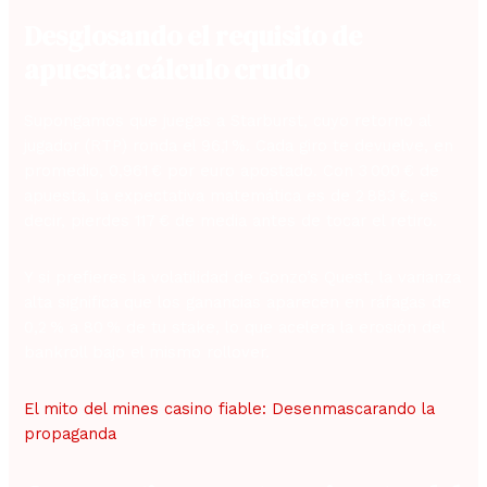
Desglosando el requisito de
apuesta: cálculo crudo
Supongamos que juegas a Starburst, cuyo retorno al
jugador (RTP) ronda el 96,1 %. Cada giro te devuelve, en
promedio, 0,961 € por euro apostado. Con 3 000 € de
apuesta, la expectativa matemática es de 2 883 €, es
decir, pierdes 117 € de media antes de tocar el retiro.
Y si prefieres la volatilidad de Gonzo’s Quest, la varianza
alta significa que los ganancias aparecen en ráfagas de
0,2 % a 80 % de tu stake, lo que acelera la erosión del
bankroll bajo el mismo rollover.
El mito del mines casino fiable: Desenmascarando la
propaganda