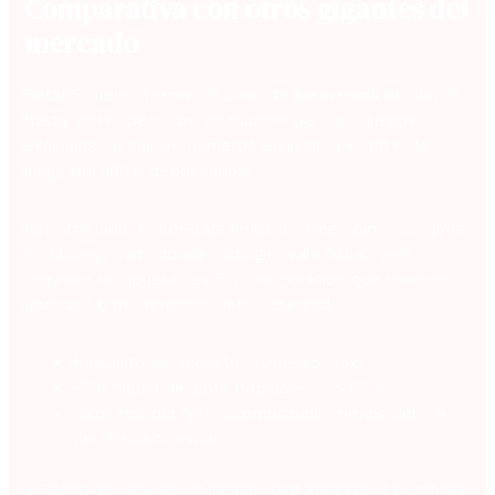
Comparativa con otros gigantes del
mercado
Bet365 suele ofrecer un bono de bienvenida del 100 %
hasta 200 €, pero con un rollover de 20x y juegos
excluidos, lo que en números equivale a 4 000 € de
juego por 100 € depositados.
Por otro lado, PokerStars limita el “free spin” a 20 giros
en Money Train, donde cada giro vale 0,10 €, y el
requisito de apuesta es 5x, una ecuación que produce
apenas 1 € de beneficio neto potencial.
Requisito de apuesta promedio: 25x
RTP medio de slots populares: 95‑97 %
Valor real del “gift” promocional: menos del 3 %
del depósito inicial
Si tomas el caso de un jugador que apuesta 10 € por día,