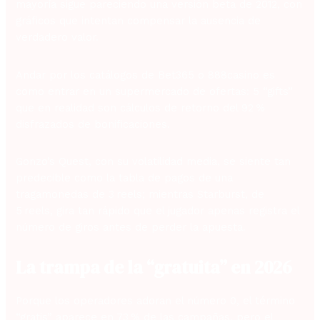
mayoría sigue pareciendo una versión beta de 2012, con
gráficos que intentan compensar la ausencia de
verdadero valor.
Andar por los catálogos de Bet365 o 888casino es
como entrar en un supermercado de ofertas: 5 “gifts”
que en realidad son cálculos de retorno del 92 %
disfrazados de bonificaciones.
Gonzo’s Quest, con su volatilidad media, se siente tan
predecible como la tabla de pagos de una
tragamonedas de 3 reels; mientras Starburst, de
5 reels, gira tan rápido que el jugador apenas registra el
número de giros antes de perder la apuesta.
La trampa de la “gratuita” en 2026
Porque los operadores adoran el número 0, el término
“gratis” aparece en 73 % de las campañas, pero el