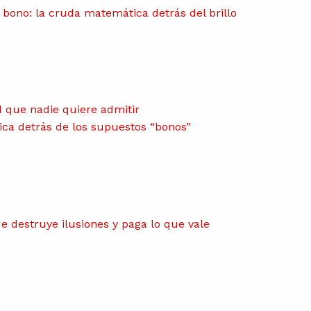
 bono: la cruda matemática detrás del brillo
es “gratis”. Recordemos que “gratis” es solo una palabra 
sencia del juego online.
id que nadie quiere admitir
ica detrás de los supuestos “bonos”
trampas es tratar cada bono como una ecuación y no como u
 destruye ilusiones y paga lo que vale
é me molesta? El tamaño ridículamente diminuto de la fue
es tan pequeño que necesitas una lupa para leerlo.