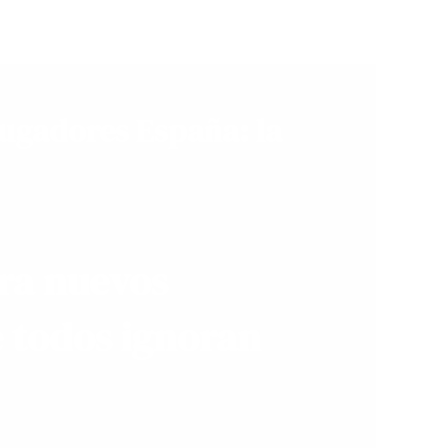
jugadores España: la
ara nuevos
 todos ignoran
 la última semana, Bet365 entregó
 es suerte, es una fórmula que se repite.