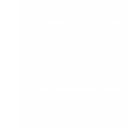
solo los contadores notarían.
Comparativas ocultas: 
Un jugador novato que mira el 5‑Roulettes
1,8 % frente al 25X del bono. En números 
“gratuito”.
But en la práctica, la mayoría solo gasta 
treatment” suena a lujo, pero es tan falso
Ejemplo real de un jugador
Pedro, 34 años, utilizó el bono de 10 € en
en un slot de alta volatilidad. Resultado: p
esperado y lo real fue de 42 €, una desvia