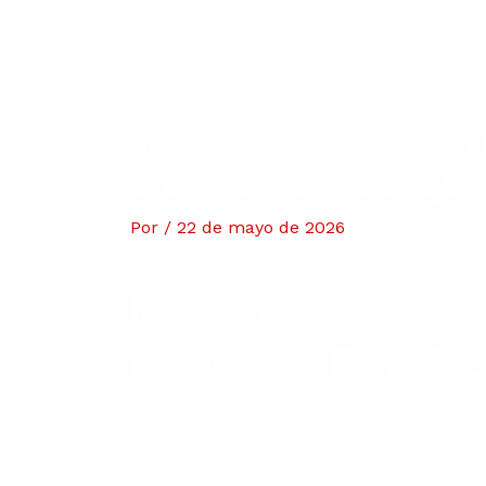
Marca apuestas casino 
cruda matemática que 
Por
/
22 de mayo de 2026
Marca apuestas ca
jugadores España:
Los operadores lanzan “bonos” como si fue
10 euros sin depósito a 2500 usuarios; la 