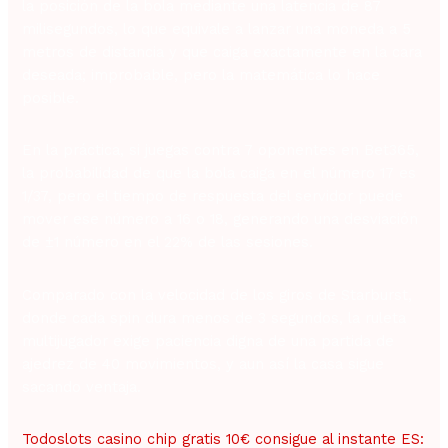
la posición de la bola mediante una latencia de 87
milisegundos, lo que equivale a lanzar una moneda a 5
metros de distancia y que caiga exactamente en la cara
deseada; improbable, pero la matemática lo hace
posible.
En la práctica, si juegas contra 7 oponentes en Bet365,
la probabilidad de que la bola caiga en el número 17 es
1/37, pero el tiempo de respuesta del servidor puede
mover ese número a 16 o 18, generando una desviación
de ±1 número en el 22% de las sesiones.
Comparado con la velocidad de los giros de Starburst,
donde cada spin dura menos de 3 segundos, la ruleta
multijugador exige paciencia digna de una partida de
ajedrez de 40 movimientos, y aun así la casa sigue
sacando ventaja.
Todoslots casino chip gratis 10€ consigue al instante ES: