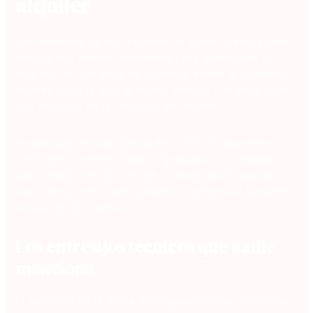
alquiler
Los teléfonos no son tableros de casino, pero la ruleta
multijugador iPhone transforma cada pantalla de 6,1
pulgadas en una pista de apuestas donde 12 jugadores
pueden rodar la bola al mismo tiempo, y el único ruido
que escuchas es la vibración del módem.
Imagina que en una partida de 5 minutos aparecen 3
“VIP” que prometen regalos “gratuitos”. En realidad,
cada “regalo” es un 0,5% de comisión oculto que la
casa cobra, como quien añade una propina al camarero
sin que te des cuenta.
Los entresijos técnicos que nadie
menciona
El algoritmo de la ruleta multijugador iPhone sincroniza